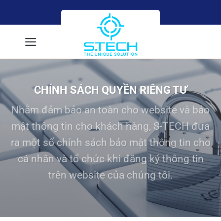
Skip
to
content
CHÍNH SÁCH QUYỀN RIÊNG TƯ
Nhằm đảm bảo an toàn cho website và bảo
mật thông tin cho khách hàng, S-TECH đưa
ra một số chính sách bảo mật thông tin cho
cá nhân và tổ chức khi đăng ký thông tin
trên website của chúng tôi.