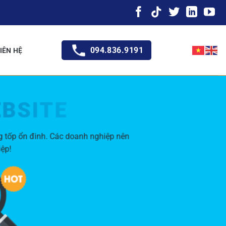
094.836.9191
IÊN HỆ
EBSITE
g tốp ổn đinh. Các doanh nghiệp nên
iệp!