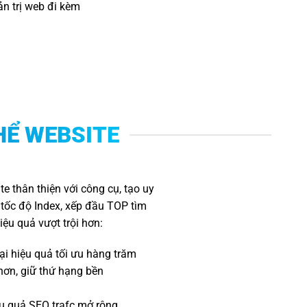
ản trị web đi kèm
HỂ WEBSITE
e thân thiện với công cụ, tạo uy
 tốc độ Index, xếp đầu TOP tìm
ệu quả vượt trội hơn:
ại hiệu quả tối ưu hàng trăm
 hơn, giữ thứ hạng bền
u quả SEO trafc mở rộng