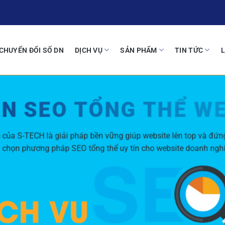
CHUYỂN ĐỔI SỐ DN
DỊCH VỤ
SẢN PHẨM
TIN TỨC
L
N SEO TỔNG THỂ W
e của S-TECH là giải pháp bền vững giúp website lên top và đứn
 chọn phương pháp SEO tổng thể uy tín cho website doanh ngh