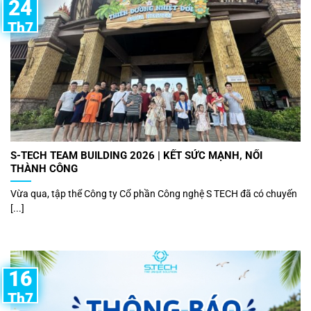
24
Th7
S-TECH TEAM BUILDING 2026 | KẾT SỨC MẠNH, NỐI
THÀNH CÔNG
Vừa qua, tập thể Công ty Cổ phần Công nghệ S TECH đã có chuyến
[...]
16
Th7