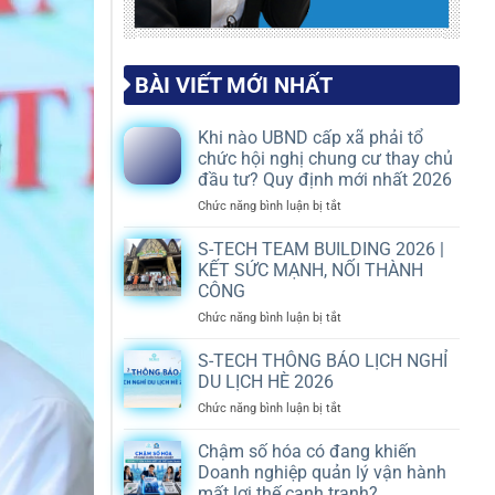
BÀI VIẾT MỚI NHẤT
Khi nào UBND cấp xã phải tổ
chức hội nghị chung cư thay chủ
đầu tư? Quy định mới nhất 2026
ở
Chức năng bình luận bị tắt
Khi
nào
S-TECH TEAM BUILDING 2026 |
UBND
KẾT SỨC MẠNH, NỐI THÀNH
cấp
CÔNG
xã
ở
Chức năng bình luận bị tắt
phải
S-
tổ
TECH
chức
S-TECH THÔNG BÁO LỊCH NGHỈ
TEAM
hội
DU LỊCH HÈ 2026
BUILDING
nghị
ở
Chức năng bình luận bị tắt
2026
chung
S-
|
cư
TECH
Chậm số hóa có đang khiến
KẾT
thay
THÔNG
SỨC
chủ
Doanh nghiệp quản lý vận hành
BÁO
MẠNH,
đầu
mất lợi thế cạnh tranh?