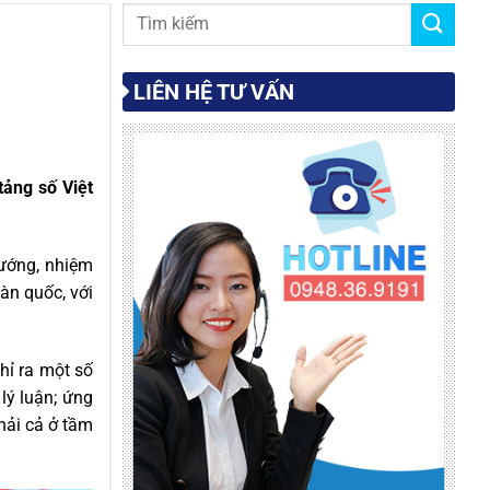
LIÊN HỆ TƯ VẤN
ảng số Việt
ướng, nhiệm
àn quốc, với
hỉ ra một số
lý luận; ứng
hải cả ở tầm