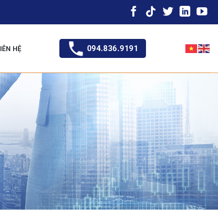
094.836.9191
IÊN HỆ