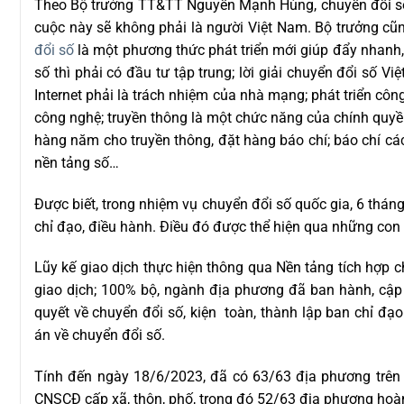
Theo Bộ trưởng TT&TT Nguyễn Mạnh Hùng, chuyển đổi số 
cuộc này sẽ không phải là người Việt Nam. Bộ trưởng cũ
đổi số
là một phương thức phát triển mới giúp đẩy nhanh, 
số thì phải có đầu tư tập trung; lời giải chuyển đổi số 
Internet phải là trách nhiệm của nhà mạng; phát triển cô
công nghệ; truyền thông là một chức năng của chính quyề
hàng năm cho truyền thông, đặt hàng báo chí; báo chí c
nền tảng số…
Được biết, trong nhiệm vụ chuyển đổi số quốc gia, 6 thá
chỉ đạo, điều hành. Điều đó được thể hiện qua những con s
Lũy kế giao dịch thực hiện thông qua Nền tảng tích hợp 
giao dịch; 100% bộ, ngành địa phương đã ban hành, cập
quyết về chuyển đổi số, kiện toàn, thành lập ban chỉ đ
án về chuyển đổi số.
Tính đến ngày 18/6/2023, đã có 63/63 địa phương trên
CNSCĐ cấp xã, thôn, phố, trong đó 52/63 địa phương hoà