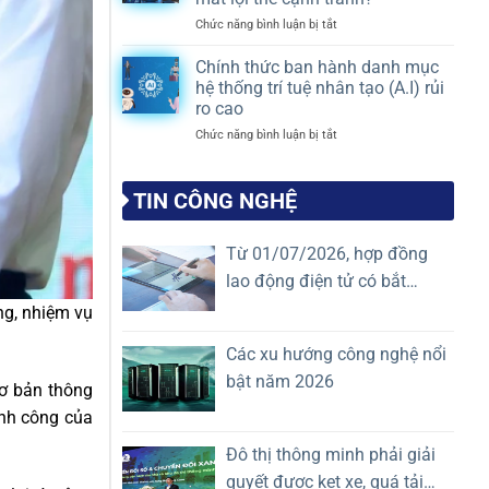
LỊCH
NỐI
tư?
ở
Chức năng bình luận bị tắt
NGHỈ
THÀNH
Quy
Chậm
DU
CÔNG
định
số
LỊCH
Chính thức ban hành danh mục
mới
hóa
HÈ
hệ thống trí tuệ nhân tạo (A.I) rủi
nhất
có
2026
2026
ro cao
đang
ở
Chức năng bình luận bị tắt
khiến
Chính
Doanh
thức
nghiệp
ban
quản
TIN CÔNG NGHỆ
hành
lý
danh
vận
mục
hành
Từ 01/07/2026, hợp đồng
hệ
mất
lao động điện tử có bắt
thống
lợi
trí
thế
buộc không? Doanh nghiệp
ng, nhiệm vụ
tuệ
cạnh
cần hiểu đúng
nhân
tranh?
Các xu hướng công nghệ nổi
tạo
(A.I)
bật năm 2026
cơ bản thông
rủi
ro
ành công của
cao
Đô thị thông minh phải giải
quyết được kẹt xe, quá tải