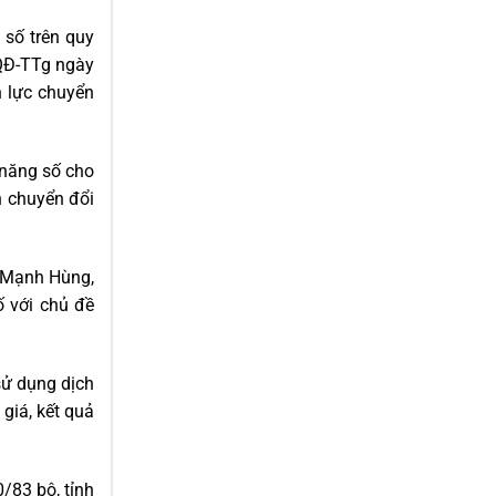
 số trên quy
/QĐ-TTg ngày
 lực chuyển
 năng số cho
h chuyển đổi
n Mạnh Hùng,
ố với chủ đề
sử dụng dịch
giá, kết quả
/83 bộ, tỉnh