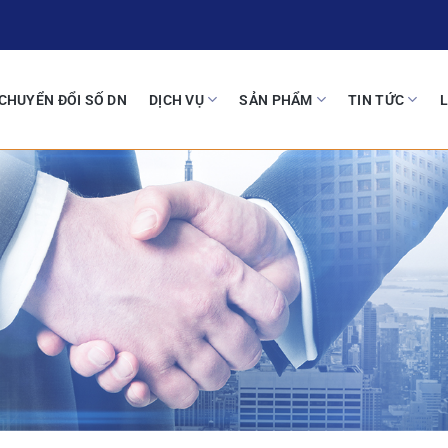
CHUYỂN ĐỔI SỐ DN
DỊCH VỤ
SẢN PHẨM
TIN TỨC
L