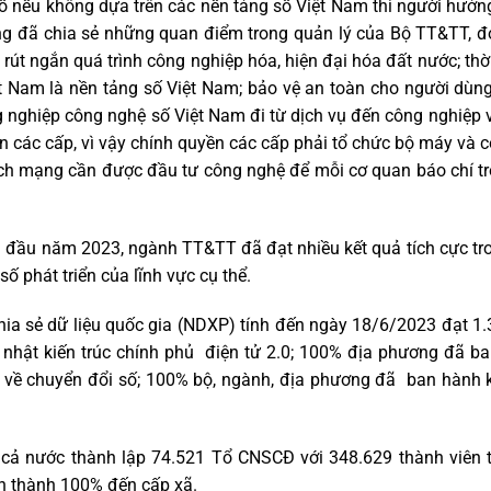
nếu không dựa trên các nền tảng số Việt Nam thì người hưởng
ng đã chia sẻ những quan điểm trong quản lý của Bộ TT&TT, đ
rút ngắn quá trình công nghiệp hóa, hiện đại hóa đất nước; thờ
Việt Nam là nền tảng số Việt Nam; bảo vệ an toàn cho người dùng
ng nghiệp công nghệ số Việt Nam đi từ dịch vụ đến công nghiệp 
n các cấp, vì vậy chính quyền các cấp phải tổ chức bộ máy và 
ách mạng cần được đầu tư công nghệ để mỗi cơ quan báo chí t
ng đầu năm 2023, ngành TT&TT đã đạt nhiều kết quả tích cực tr
ố phát triển của lĩnh vực cụ thể.
chia sẻ dữ liệu quốc gia (NDXP) tính đến ngày 18/6/2023 đạt 1
 nhật kiến trúc chính phủ điện tử 2.0; 100% địa phương đã b
ạo về chuyển đổi số; 100% bộ, ngành, địa phương đã ban hành
 cả nước thành lập 74.521 Tổ CNSCĐ với 348.629 thành viên 
n thành 100% đến cấp xã.