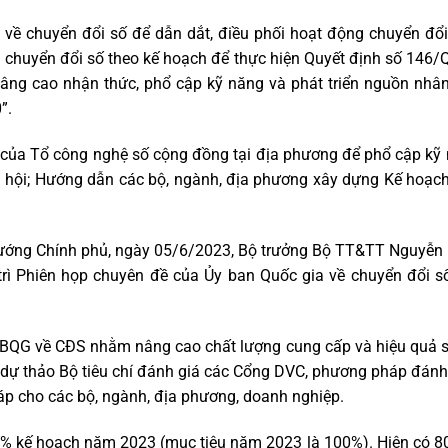
về chuyển đổi số để dẫn dắt, điều phối hoạt động chuyển đổi
vụ chuyển đổi số theo kế hoạch để thực hiện Quyết định số 146
ng cao nhận thức, phổ cập kỹ năng và phát triển nguồn nhân
”.
g của Tổ công nghệ số cộng đồng tại địa phương để phổ cập kỹ
 xã hội; Hướng dẫn các bộ, ngành, địa phương xây dựng Kế hoạc
ủ tướng Chính phủ, ngày 05/6/2023, Bộ trưởng Bộ TT&TT Nguyễ
trì Phiên họp chuyên đề của Ủy ban Quốc gia về chuyển đổi s
 UBQG về CĐS nhằm nâng cao chất lượng cung cấp và hiệu quả 
về dự thảo Bộ tiêu chí đánh giá các Cổng DVC, phương pháp đánh 
háp cho các bộ, ngành, địa phương, doanh nghiệp.
66% kế hoạch năm 2023 (mục tiêu năm 2023 là 100%). Hiện có 80