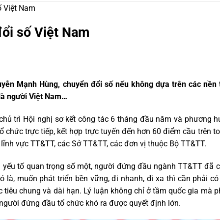
ố Việt Nam
ổi số Việt Nam
yễn Mạnh Hùng, chuyển đổi số nếu không dựa trên các nền t
 là người Việt Nam…
ủ trì Hội nghị sơ kết công tác 6 tháng đầu năm và phương h
chức trực tiếp, kết hợp trực tuyến đến hơn 60 điểm cầu trên to
g lĩnh vực TT&TT, các Sở TT&TT, các đơn vị thuộc Bộ TT&TT.
à yếu tố quan trọng số một, người đứng đầu ngành TT&TT đã c
à, muốn phát triển bền vững, đi nhanh, đi xa thì cần phải có 
c tiêu chung và dài hạn. Lý luận không chỉ ở tầm quốc gia mà p
n, người đứng đầu tổ chức khó ra được quyết định lớn.