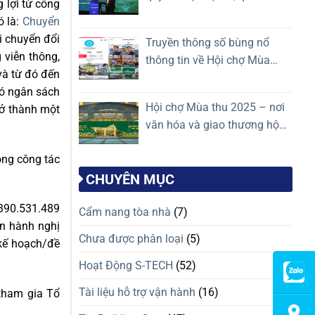
 lợi từ công
bệnh viện, minh bạch phí
ó là:
Chuyển
dịch vụ
i chuyển đổi
Truyền thông số bùng nổ
 viễn thông,
thông tin về Hội chợ Mùa
và từ đó đến
Thu lần thứ nhất – 2025
có ngân sách
Hội chợ Mùa thu 2025 – nơi
rở thành một
văn hóa và giao thương hội
tụ
ong công tác
CHUYÊN MỤC
.390.531.489
Cẩm nang tòa nhà
(7)
an hành nghị
Chưa được phân loại
(5)
 kế hoạch/đề
Hoạt Động S-TECH
(52)
Tài liệu hỗ trợ vận hành
(16)
tham gia Tổ