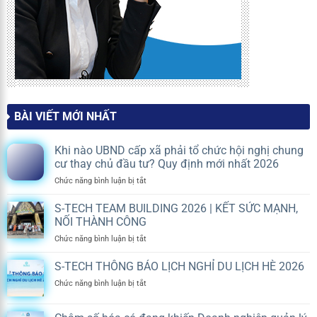
BÀI VIẾT MỚI NHẤT
Khi nào UBND cấp xã phải tổ chức hội nghị chung
cư thay chủ đầu tư? Quy định mới nhất 2026
ở
Chức năng bình luận bị tắt
Khi
nào
S-TECH TEAM BUILDING 2026 | KẾT SỨC MẠNH,
UBND
NỐI THÀNH CÔNG
cấp
ở
Chức năng bình luận bị tắt
xã
S-
phải
TECH
S-TECH THÔNG BÁO LỊCH NGHỈ DU LỊCH HÈ 2026
tổ
TEAM
chức
ở
Chức năng bình luận bị tắt
BUILDING
hội
S-
2026
nghị
TECH
|
chung