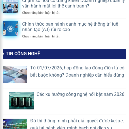
Chậm số hóa có đang khiến Doanh nghiệp quản lý
THÔNG
KẾT
cư
vận hành mất lợi thế cạnh tranh?
BÁO
SỨC
thay
LỊCH
MẠNH,
ở
Chức năng bình luận bị tắt
chủ
NGHỈ
NỐI
Chậm
đầu
DU
THÀNH
số
tư?
Chính thức ban hành danh mục hệ thống trí tuệ
LỊCH
CÔNG
hóa
Quy
nhân tạo (A.I) rủi ro cao
HÈ
có
định
2026
ở
Chức năng bình luận bị tắt
đang
mới
Chính
khiến
nhất
thức
Doanh
2026
ban
nghiệp
TIN CÔNG NGHỆ
hành
quản
danh
lý
mục
vận
Từ 01/07/2026, hợp đồng lao động điện tử có
hệ
hành
bắt buộc không? Doanh nghiệp cần hiểu đúng
thống
mất
trí
lợi
tuệ
thế
nhân
cạnh
Các xu hướng công nghệ nổi bật năm 2026
tạo
tranh?
(A.I)
rủi
ro
cao
Đô thị thông minh phải giải quyết được kẹt xe,
quá tải bệnh viện, minh bạch phí dịch vụ