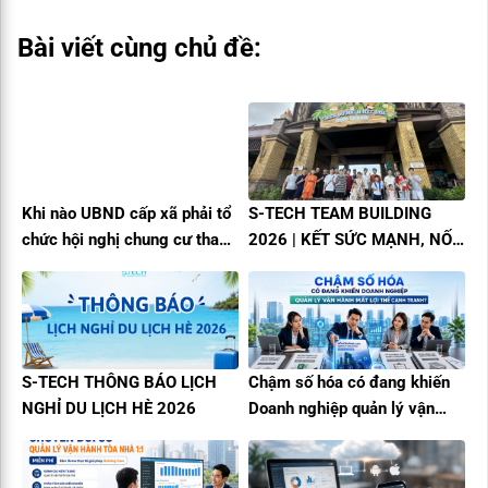
Bài viết cùng chủ đề:
Khi nào UBND cấp xã phải tổ
S-TECH TEAM BUILDING
chức hội nghị chung cư thay
2026 | KẾT SỨC MẠNH, NỐI
chủ đầu tư? Quy định mới
THÀNH CÔNG
nhất 2026
S-TECH THÔNG BÁO LỊCH
Chậm số hóa có đang khiến
NGHỈ DU LỊCH HÈ 2026
Doanh nghiệp quản lý vận
hành mất lợi thế cạnh tranh?