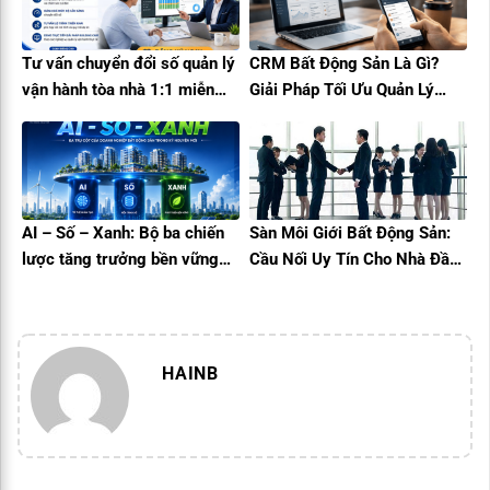
Tư vấn chuyển đổi số quản lý
CRM Bất Động Sản Là Gì?
vận hành tòa nhà 1:1 miễn
Giải Pháp Tối Ưu Quản Lý
phí cùng Building Care
Khách Hàng Và Tăng Trưởng
Doanh Thu
AI – Số – Xanh: Bộ ba chiến
Sàn Môi Giới Bất Động Sản:
lược tăng trưởng bền vững
Cầu Nối Uy Tín Cho Nhà Đầu
cho doanh nghiệp bất động
Tư
sản
HAINB