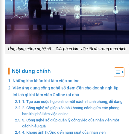
Ứng dụng công nghệ số – Giải pháp làm việc tối ưu trong mùa dịch
Nội dung chính
Những khó khăn khi làm việc online
Việc ứng dụng công nghệ số đem đến cho doanh nghiệp
lợi ích gì khi làm việc Online tại nhà
1. Tạo các cuộc họp online một cách nhanh chóng, dễ dàng
2. Công nghệ số giúp xóa bỏ khoảng cách giữa các phòng
ban khi phải làm việc online
3. Công nghệ số giúp quản lý công việc của nhân viên một
cách hiệu quả
4. Không ảnh hưởng đến năng suất của nhân viên