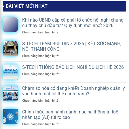
BÀI VIẾT MỚI NHẤT
Khi nào UBND cấp xã phải tổ chức hội nghị chung
cư thay chủ đầu tư? Quy định mới nhất 2026
ở
Chức năng bình luận bị tắt
Khi
nào
S-TECH TEAM BUILDING 2026 | KẾT SỨC MẠNH,
UBND
NỐI THÀNH CÔNG
cấp
ở
Chức năng bình luận bị tắt
xã
S-
phải
TECH
S-TECH THÔNG BÁO LỊCH NGHỈ DU LỊCH HÈ 2026
tổ
TEAM
chức
ở
Chức năng bình luận bị tắt
BUILDING
hội
S-
2026
nghị
TECH
|
chung
Chậm số hóa có đang khiến Doanh nghiệp quản lý
THÔNG
KẾT
cư
vận hành mất lợi thế cạnh tranh?
BÁO
SỨC
thay
LỊCH
MẠNH,
ở
Chức năng bình luận bị tắt
chủ
NGHỈ
NỐI
Chậm
đầu
DU
THÀNH
số
tư?
Chính thức ban hành danh mục hệ thống trí tuệ
LỊCH
CÔNG
hóa
Quy
nhân tạo (A.I) rủi ro cao
HÈ
có
định
2026
ở
Chức năng bình luận bị tắt
đang
mới
Chính