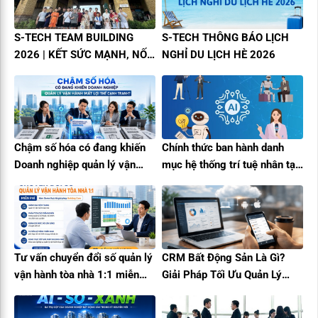
S-TECH TEAM BUILDING
S-TECH THÔNG BÁO LỊCH
2026 | KẾT SỨC MẠNH, NỐI
NGHỈ DU LỊCH HÈ 2026
THÀNH CÔNG
Chậm số hóa có đang khiến
Chính thức ban hành danh
Doanh nghiệp quản lý vận
mục hệ thống trí tuệ nhân tạo
hành mất lợi thế cạnh tranh?
(A.I) rủi ro cao
Tư vấn chuyển đổi số quản lý
CRM Bất Động Sản Là Gì?
vận hành tòa nhà 1:1 miễn
Giải Pháp Tối Ưu Quản Lý
phí cùng Building Care
Khách Hàng Và Tăng Trưởng
Doanh Thu