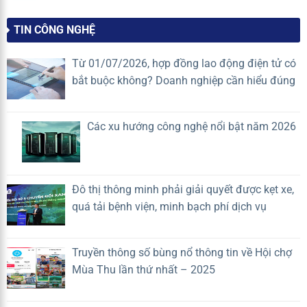
khiến
nhất
thức
Doanh
2026
ban
nghiệp
TIN CÔNG NGHỆ
hành
quản
danh
lý
mục
vận
Từ 01/07/2026, hợp đồng lao động điện tử có
hệ
hành
bắt buộc không? Doanh nghiệp cần hiểu đúng
thống
mất
trí
lợi
tuệ
thế
nhân
cạnh
Các xu hướng công nghệ nổi bật năm 2026
tạo
tranh?
(A.I)
rủi
ro
cao
Đô thị thông minh phải giải quyết được kẹt xe,
quá tải bệnh viện, minh bạch phí dịch vụ
Truyền thông số bùng nổ thông tin về Hội chợ
Mùa Thu lần thứ nhất – 2025