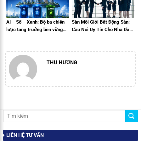
AI – Số – Xanh: Bộ ba chiến
Sàn Môi Giới Bất Động Sản:
lược tăng trưởng bền vững
Cầu Nối Uy Tín Cho Nhà Đầu
cho doanh nghiệp bất động
Tư
sản
THU HƯƠNG
LIÊN HỆ TƯ VẤN