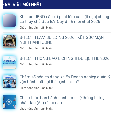
BÀI VIẾT MỚI NHẤT
Khi nào UBND cấp xã phải tổ chức hội nghị chung
cư thay chủ đầu tư? Quy định mới nhất 2026
ở
Chức năng bình luận bị tắt
Khi
nào
S-TECH TEAM BUILDING 2026 | KẾT SỨC MẠNH,
UBND
NỐI THÀNH CÔNG
cấp
ở
Chức năng bình luận bị tắt
xã
S-
phải
TECH
S-TECH THÔNG BÁO LỊCH NGHỈ DU LỊCH HÈ 2026
tổ
TEAM
chức
ở
Chức năng bình luận bị tắt
BUILDING
hội
S-
2026
nghị
TECH
|
chung
Chậm số hóa có đang khiến Doanh nghiệp quản lý
THÔNG
KẾT
cư
vận hành mất lợi thế cạnh tranh?
BÁO
SỨC
thay
LỊCH
MẠNH,
ở
Chức năng bình luận bị tắt
chủ
NGHỈ
NỐI
Chậm
đầu
DU
THÀNH
số
tư?
Chính thức ban hành danh mục hệ thống trí tuệ
LỊCH
CÔNG
hóa
Quy
nhân tạo (A.I) rủi ro cao
HÈ
có
định
2026
ở
Chức năng bình luận bị tắt
đang
mới
Chính
khiến
nhất