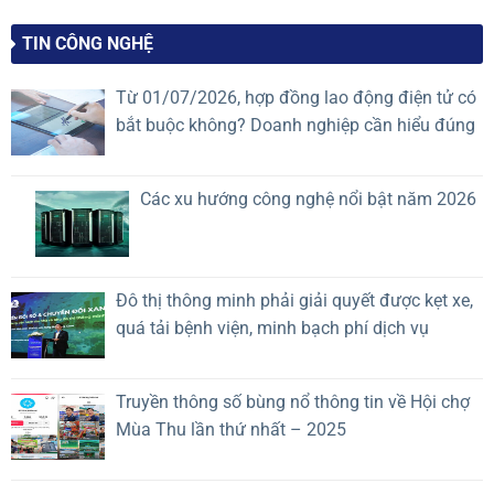
thức
Doanh
2026
ban
nghiệp
TIN CÔNG NGHỆ
hành
quản
danh
lý
mục
vận
Từ 01/07/2026, hợp đồng lao động điện tử có
hệ
hành
bắt buộc không? Doanh nghiệp cần hiểu đúng
thống
mất
trí
lợi
tuệ
thế
nhân
cạnh
Các xu hướng công nghệ nổi bật năm 2026
tạo
tranh?
(A.I)
rủi
ro
cao
Đô thị thông minh phải giải quyết được kẹt xe,
quá tải bệnh viện, minh bạch phí dịch vụ
Truyền thông số bùng nổ thông tin về Hội chợ
Mùa Thu lần thứ nhất – 2025