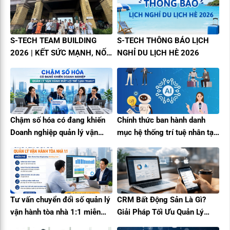
S-TECH TEAM BUILDING
S-TECH THÔNG BÁO LỊCH
2026 | KẾT SỨC MẠNH, NỐI
NGHỈ DU LỊCH HÈ 2026
THÀNH CÔNG
Chậm số hóa có đang khiến
Chính thức ban hành danh
Doanh nghiệp quản lý vận
mục hệ thống trí tuệ nhân tạo
hành mất lợi thế cạnh tranh?
(A.I) rủi ro cao
Tư vấn chuyển đổi số quản lý
CRM Bất Động Sản Là Gì?
vận hành tòa nhà 1:1 miễn
Giải Pháp Tối Ưu Quản Lý
phí cùng Building Care
Khách Hàng Và Tăng Trưởng