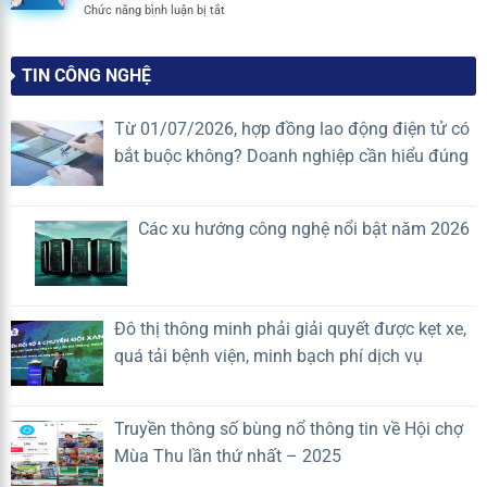
2026
ở
Chức năng bình luận bị tắt
đang
mới
Chính
khiến
nhất
thức
Doanh
2026
ban
nghiệp
TIN CÔNG NGHỆ
hành
quản
danh
lý
mục
vận
Từ 01/07/2026, hợp đồng lao động điện tử có
hệ
hành
bắt buộc không? Doanh nghiệp cần hiểu đúng
thống
mất
trí
lợi
tuệ
thế
nhân
cạnh
Các xu hướng công nghệ nổi bật năm 2026
tạo
tranh?
(A.I)
rủi
ro
cao
Đô thị thông minh phải giải quyết được kẹt xe,
quá tải bệnh viện, minh bạch phí dịch vụ
Truyền thông số bùng nổ thông tin về Hội chợ
Mùa Thu lần thứ nhất – 2025