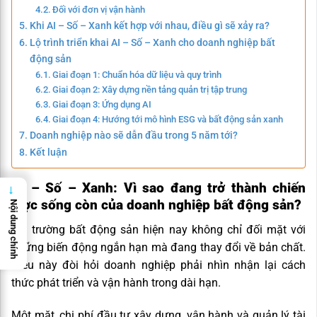
Đối với đơn vị vận hành
Khi AI – Số – Xanh kết hợp với nhau, điều gì sẽ xảy ra?
Lộ trình triển khai AI – Số – Xanh cho doanh nghiệp bất
động sản
Giai đoạn 1: Chuẩn hóa dữ liệu và quy trình
Giai đoạn 2: Xây dựng nền tảng quản trị tập trung
Giai đoạn 3: Ứng dụng AI
Giai đoạn 4: Hướng tới mô hình ESG và bất động sản xanh
Doanh nghiệp nào sẽ dẫn đầu trong 5 năm tới?
Kết luận
AI – Số – Xanh: Vì sao đang trở thành chiến
→
lược sống còn của doanh nghiệp bất động sản?
Nội dung chính
Thị trường bất động sản hiện nay không chỉ đối mặt với
những biến động ngắn hạn mà đang thay đổi về bản chất.
Điều này đòi hỏi doanh nghiệp phải nhìn nhận lại cách
thức phát triển và vận hành trong dài hạn.
Một mặt, chi phí đầu tư xây dựng, vận hành và quản lý tài