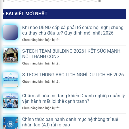
BÀI VIẾT MỚI NHẤT
Khi nào UBND cấp xã phải tổ chức hội nghị chung
cư thay chủ đầu tư? Quy định mới nhất 2026
ở
Chức năng bình luận bị tắt
Khi
nào
S-TECH TEAM BUILDING 2026 | KẾT SỨC MẠNH,
UBND
NỐI THÀNH CÔNG
cấp
ở
Chức năng bình luận bị tắt
xã
S-
phải
TECH
S-TECH THÔNG BÁO LỊCH NGHỈ DU LỊCH HÈ 2026
tổ
TEAM
chức
ở
Chức năng bình luận bị tắt
BUILDING
hội
S-
2026
nghị
TECH
|
chung
Chậm số hóa có đang khiến Doanh nghiệp quản lý
THÔNG
KẾT
cư
vận hành mất lợi thế cạnh tranh?
BÁO
SỨC
thay
LỊCH
MẠNH,
ở
Chức năng bình luận bị tắt
chủ
NGHỈ
NỐI
Chậm
đầu
DU
THÀNH
số
tư?
Chính thức ban hành danh mục hệ thống trí tuệ
LỊCH
CÔNG
hóa
Quy
nhân tạo (A.I) rủi ro cao
HÈ
có
định