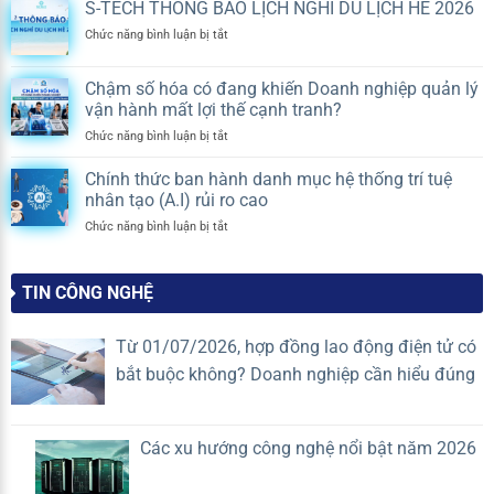
TECH
S-TECH THÔNG BÁO LỊCH NGHỈ DU LỊCH HÈ 2026
tổ
TEAM
chức
ở
Chức năng bình luận bị tắt
BUILDING
hội
S-
2026
nghị
TECH
|
chung
Chậm số hóa có đang khiến Doanh nghiệp quản lý
THÔNG
KẾT
cư
vận hành mất lợi thế cạnh tranh?
BÁO
SỨC
thay
LỊCH
MẠNH,
ở
Chức năng bình luận bị tắt
chủ
NGHỈ
NỐI
Chậm
đầu
DU
THÀNH
số
tư?
Chính thức ban hành danh mục hệ thống trí tuệ
LỊCH
CÔNG
hóa
Quy
nhân tạo (A.I) rủi ro cao
HÈ
có
định
2026
ở
Chức năng bình luận bị tắt
đang
mới
Chính
khiến
nhất
thức
Doanh
2026
ban
nghiệp
TIN CÔNG NGHỆ
hành
quản
danh
lý
mục
vận
Từ 01/07/2026, hợp đồng lao động điện tử có
hệ
hành
bắt buộc không? Doanh nghiệp cần hiểu đúng
thống
mất
trí
lợi
tuệ
thế
nhân
cạnh
Các xu hướng công nghệ nổi bật năm 2026
tạo
tranh?
(A.I)
rủi