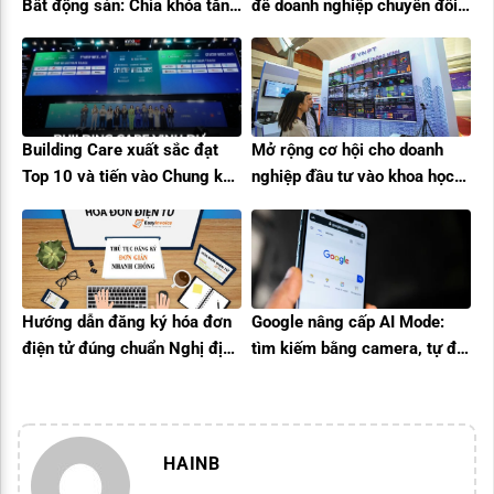
Bất động sản: Chìa khóa tăng
để doanh nghiệp chuyển đổi
tốc bán hàng trong Kỷ
số thành công
nguyên số
Building Care xuất sắc đạt
Mở rộng cơ hội cho doanh
Top 10 và tiến vào Chung kết
nghiệp đầu tư vào khoa học
Startup Wheel 2025, ghi dấu
công nghệ
ấn tại InnoEx
Hướng dẫn đăng ký hóa đơn
Google nâng cấp AI Mode:
điện tử đúng chuẩn Nghị định
tìm kiếm bằng camera, tự đặt
70/2025/NĐ-CP
lịch – cuộc chơi công nghệ
sang trang mới
HAINB