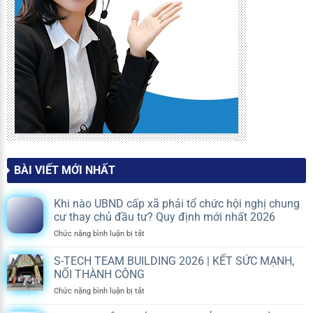
BÀI VIẾT MỚI NHẤT
Khi nào UBND cấp xã phải tổ chức hội nghị chung
cư thay chủ đầu tư? Quy định mới nhất 2026
ở
Chức năng bình luận bị tắt
Khi
nào
S-TECH TEAM BUILDING 2026 | KẾT SỨC MẠNH,
UBND
NỐI THÀNH CÔNG
cấp
ở
Chức năng bình luận bị tắt
xã
S-
phải