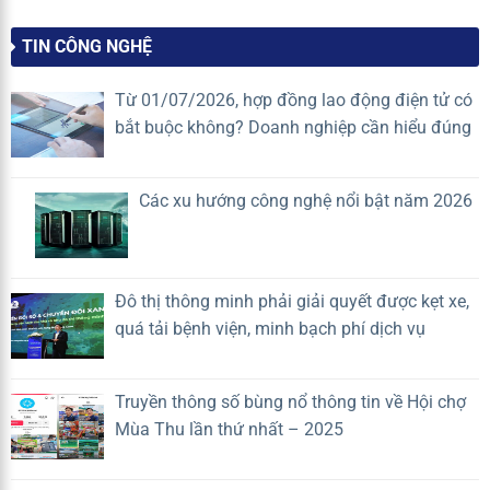
khiến
nhất
thức
Doanh
2026
ban
nghiệp
TIN CÔNG NGHỆ
hành
quản
danh
lý
mục
vận
Từ 01/07/2026, hợp đồng lao động điện tử có
hệ
hành
bắt buộc không? Doanh nghiệp cần hiểu đúng
thống
mất
trí
lợi
tuệ
thế
nhân
cạnh
Các xu hướng công nghệ nổi bật năm 2026
tạo
tranh?
(A.I)
rủi
ro
cao
Đô thị thông minh phải giải quyết được kẹt xe,
quá tải bệnh viện, minh bạch phí dịch vụ
Truyền thông số bùng nổ thông tin về Hội chợ
Mùa Thu lần thứ nhất – 2025