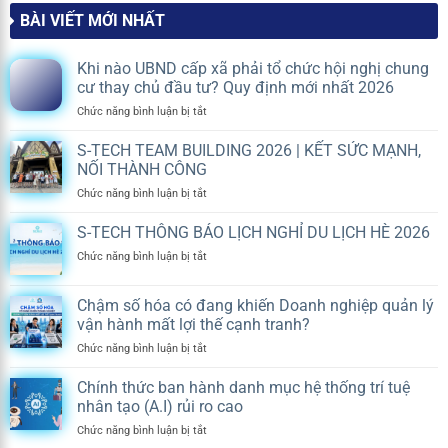
BÀI VIẾT MỚI NHẤT
Khi nào UBND cấp xã phải tổ chức hội nghị chung
cư thay chủ đầu tư? Quy định mới nhất 2026
ở
Chức năng bình luận bị tắt
Khi
nào
S-TECH TEAM BUILDING 2026 | KẾT SỨC MẠNH,
UBND
NỐI THÀNH CÔNG
cấp
ở
Chức năng bình luận bị tắt
xã
S-
phải
TECH
S-TECH THÔNG BÁO LỊCH NGHỈ DU LỊCH HÈ 2026
tổ
TEAM
chức
ở
Chức năng bình luận bị tắt
BUILDING
hội
S-
2026
nghị
TECH
|
chung
Chậm số hóa có đang khiến Doanh nghiệp quản lý
THÔNG
KẾT
cư
vận hành mất lợi thế cạnh tranh?
BÁO
SỨC
thay
LỊCH
MẠNH,
ở
Chức năng bình luận bị tắt
chủ
NGHỈ
NỐI
Chậm
đầu
DU
THÀNH
số
tư?
Chính thức ban hành danh mục hệ thống trí tuệ
LỊCH
CÔNG
hóa
Quy
nhân tạo (A.I) rủi ro cao
HÈ
có
định
2026
ở
Chức năng bình luận bị tắt
đang
mới
Chính