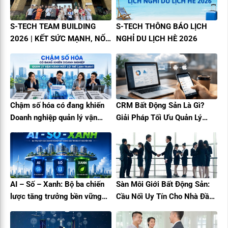
S-TECH TEAM BUILDING
S-TECH THÔNG BÁO LỊCH
2026 | KẾT SỨC MẠNH, NỐI
NGHỈ DU LỊCH HÈ 2026
THÀNH CÔNG
Chậm số hóa có đang khiến
CRM Bất Động Sản Là Gì?
Doanh nghiệp quản lý vận
Giải Pháp Tối Ưu Quản Lý
hành mất lợi thế cạnh tranh?
Khách Hàng Và Tăng Trưởng
Doanh Thu
AI – Số – Xanh: Bộ ba chiến
Sàn Môi Giới Bất Động Sản:
lược tăng trưởng bền vững
Cầu Nối Uy Tín Cho Nhà Đầu
cho doanh nghiệp bất động
Tư
sản