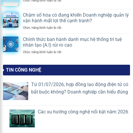
ở
Chức năng bình luận bị tắt
BUILDING
hội
S-
2026
nghị
TECH
|
chung
Chậm số hóa có đang khiến Doanh nghiệp quản lý
THÔNG
KẾT
cư
vận hành mất lợi thế cạnh tranh?
BÁO
SỨC
thay
LỊCH
MẠNH,
ở
Chức năng bình luận bị tắt
chủ
NGHỈ
NỐI
Chậm
đầu
DU
THÀNH
số
tư?
Chính thức ban hành danh mục hệ thống trí tuệ
LỊCH
CÔNG
hóa
Quy
nhân tạo (A.I) rủi ro cao
HÈ
có
định
2026
ở
Chức năng bình luận bị tắt
đang
mới
Chính
khiến
nhất
thức
Doanh
2026
ban
nghiệp
TIN CÔNG NGHỆ
hành
quản
danh
lý
mục
vận
Từ 01/07/2026, hợp đồng lao động điện tử có
hệ
hành
bắt buộc không? Doanh nghiệp cần hiểu đúng
thống
mất
trí
lợi
tuệ
thế
nhân
cạnh
Các xu hướng công nghệ nổi bật năm 2026
tạo
tranh?
(A.I)
rủi
ro
cao