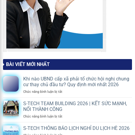
BÀI VIẾT MỚI NHẤT
Khi nào UBND cấp xã phải tổ chức hội nghị chung
cư thay chủ đầu tư? Quy định mới nhất 2026
ở
Chức năng bình luận bị tắt
Khi
nào
S-TECH TEAM BUILDING 2026 | KẾT SỨC MẠNH,
UBND
NỐI THÀNH CÔNG
cấp
ở
Chức năng bình luận bị tắt
xã
S-
phải
TECH
S-TECH THÔNG BÁO LỊCH NGHỈ DU LỊCH HÈ 2026
tổ
TEAM
chức