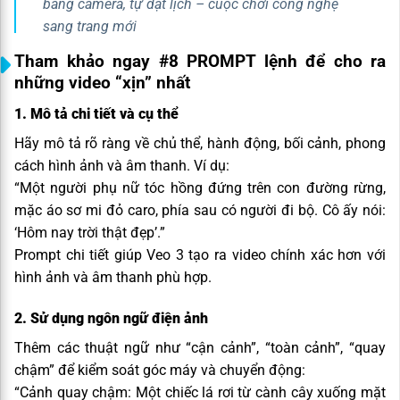
bằng camera, tự đặt lịch – cuộc chơi công nghệ
sang trang mới
Tham khảo ngay #8 PROMPT lệnh để cho ra
những video “xịn” nhất
1. Mô tả chi tiết và cụ thể
Hãy mô tả rõ ràng về chủ thể, hành động, bối cảnh, phong
cách hình ảnh và âm thanh. Ví dụ:
“Một người phụ nữ tóc hồng đứng trên con đường rừng,
mặc áo sơ mi đỏ caro, phía sau có người đi bộ. Cô ấy nói:
‘Hôm nay trời thật đẹp’.”
Prompt chi tiết giúp Veo 3 tạo ra video chính xác hơn với
hình ảnh và âm thanh phù hợp.
2. Sử dụng ngôn ngữ điện ảnh
Thêm các thuật ngữ như “cận cảnh”, “toàn cảnh”, “quay
chậm” để kiểm soát góc máy và chuyển động:
“Cảnh quay chậm: Một chiếc lá rơi từ cành cây xuống mặt