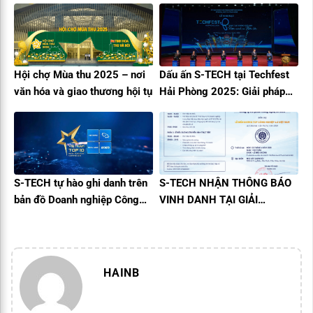
vụ
Hội chợ Mùa thu 2025 – nơi
Dấu ấn S-TECH tại Techfest
văn hóa và giao thương hội tụ
Hải Phòng 2025: Giải pháp
công nghệ quản lý vận hành
tòa nhà toàn diện
S-TECH tự hào ghi danh trên
S-TECH NHẬN THÔNG BÁO
bản đồ Doanh nghiệp Công
VINH DANH TẠI GIẢI
nghệ số Việt Nam
THƯỞNG CÔNG NGHIỆP 4.0
VIỆT NAM 2025
HAINB