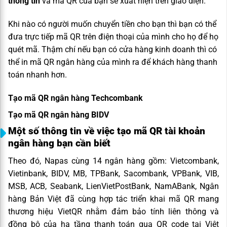
thông tin
và mã QR của bạn sẽ xuất hiện trên giao diện.
Khi nào có người muốn chuyển tiền cho bạn thì bạn có thể
đưa trực tiếp mã QR trên điện thoại của mình cho họ để họ
quét mã. Thậm chí nếu bạn có cửa hàng kinh doanh thì có
thể in mã QR ngân hàng của mình ra để khách hàng thanh
toán nhanh hơn.
Tạo mã QR ngân hàng Techcombank
Tạo mã QR ngân hàng BIDV
Một số thông tin về việc tạo mã QR tài khoản
ngân hàng bạn cần biết
Theo đó, Napas cùng 14 ngân hàng gồm: Vietcombank,
Vietinbank, BIDV, MB, TPBank, Sacombank, VPBank, VIB,
MSB, ACB, Seabank, LienVietPostBank, NamABank, Ngân
hàng Bản Việt đã cùng hợp tác triển khai mã QR mang
thương hiệu VietQR nhằm đảm bảo tính liên thông và
đồng bộ của hạ tầng thanh toán qua QR code tại Việt