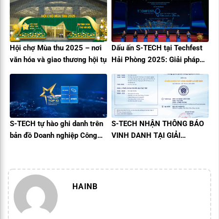
vụ
Hội chợ Mùa thu 2025 – nơi
Dấu ấn S-TECH tại Techfest
văn hóa và giao thương hội tụ
Hải Phòng 2025: Giải pháp
công nghệ quản lý vận hành
tòa nhà toàn diện
S-TECH tự hào ghi danh trên
S-TECH NHẬN THÔNG BÁO
bản đồ Doanh nghiệp Công
VINH DANH TẠI GIẢI
nghệ số Việt Nam
THƯỞNG CÔNG NGHIỆP 4.0
VIỆT NAM 2025
HAINB