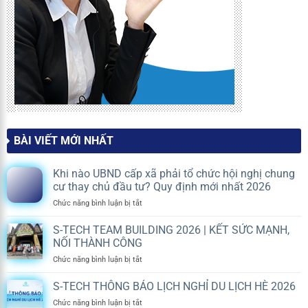
BÀI VIẾT MỚI NHẤT
Khi nào UBND cấp xã phải tổ chức hội nghị chung
cư thay chủ đầu tư? Quy định mới nhất 2026
ở
Chức năng bình luận bị tắt
Khi
nào
S-TECH TEAM BUILDING 2026 | KẾT SỨC MẠNH,
UBND
NỐI THÀNH CÔNG
cấp
ở
Chức năng bình luận bị tắt
xã
S-
phải
TECH
S-TECH THÔNG BÁO LỊCH NGHỈ DU LỊCH HÈ 2026
tổ
TEAM
chức
ở
Chức năng bình luận bị tắt
BUILDING
hội