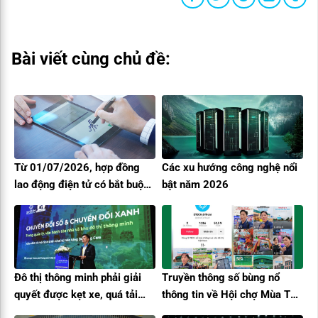
Bài viết cùng chủ đề:
Từ 01/07/2026, hợp đồng
Các xu hướng công nghệ nổi
lao động điện tử có bắt buộc
bật năm 2026
không? Doanh nghiệp cần
hiểu đúng
Đô thị thông minh phải giải
Truyền thông số bùng nổ
quyết được kẹt xe, quá tải
thông tin về Hội chợ Mùa Thu
bệnh viện, minh bạch phí dịch
lần thứ nhất – 2025