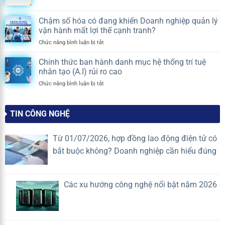
S-
2026
nghị
TECH
|
chung
Chậm số hóa có đang khiến Doanh nghiệp quản lý
THÔNG
KẾT
cư
vận hành mất lợi thế cạnh tranh?
BÁO
SỨC
thay
LỊCH
MẠNH,
ở
Chức năng bình luận bị tắt
chủ
NGHỈ
NỐI
Chậm
đầu
DU
THÀNH
số
tư?
Chính thức ban hành danh mục hệ thống trí tuệ
LỊCH
CÔNG
hóa
Quy
nhân tạo (A.I) rủi ro cao
HÈ
có
định
2026
ở
Chức năng bình luận bị tắt
đang
mới
Chính
khiến
nhất
thức
Doanh
2026
ban
nghiệp
TIN CÔNG NGHỆ
hành
quản
danh
lý
mục
vận
Từ 01/07/2026, hợp đồng lao động điện tử có
hệ
hành
bắt buộc không? Doanh nghiệp cần hiểu đúng
thống
mất
trí
lợi
tuệ
thế
nhân
cạnh
Các xu hướng công nghệ nổi bật năm 2026
tạo
tranh?
(A.I)
rủi
ro
cao