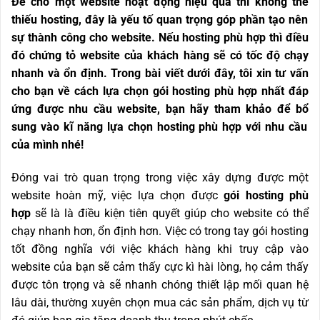
Để
cho m
ộ
t website ho
ạ
t
độ
ng hi
ệ
u qu
ả
thì không th
ể
thi
ế
u hosting,
đ
â
y l
à
y
ế
u t
ố
quan tr
ọ
ng góp ph
ầ
n t
ạ
o nên
s
ự
thành công cho website. N
ế
u hosting phù h
ợ
p thì
đ
i
ề
u
đ
ó
ch
ứ
ng t
ỏ
website c
ủ
a khách hàng s
ẽ
có t
ố
c
độ
ch
ạ
y
nhanh và
ổ
n
đị
nh. Trong bài vi
ế
t d
ướ
i
đ
â
y, t
ô
i xin t
ư
v
ấ
n
cho b
ạ
n v
ề
cách l
ự
a ch
ọ
n gói hosting phù h
ợ
p nh
ấ
t
đ
á
p
ứ
ng
đượ
c nhu c
ầ
u website, b
ạ
n hãy tham kh
ả
o
để
b
ổ
sung vào k
ĩ
n
ă
ng l
ự
a ch
ọ
n hosting phù h
ợ
p v
ớ
i nhu c
ầ
u
c
ủ
a mình nhé!
Đóng vai trò quan trọng trong việc xây dựng được một
website hoàn mỹ, việc lựa chọn được
gói hosting phù
h
ợ
p
sẽ là là điều kiện tiên quyết giúp cho website có thể
chạy nhanh hơn, ổn định hơn. Việc có trong tay gói hosting
tốt đồng nghĩa với việc khách hàng khi truy cập vào
website của bạn sẽ cảm thấy cực kì hài lòng, họ cảm thấy
được tôn trọng và sẽ nhanh chóng thiết lập mối quan hệ
lâu dài, thường xuyên chọn mua các sản phẩm, dịch vụ từ