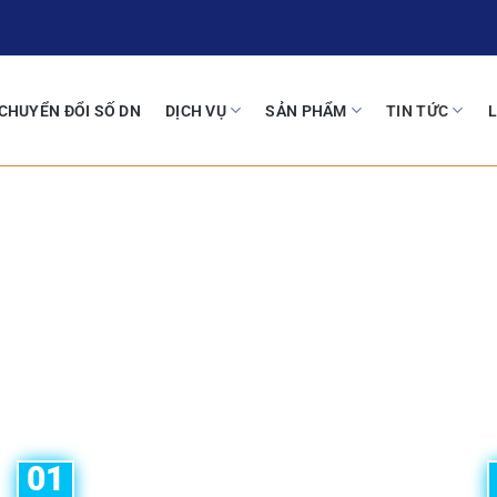
CHUYỂN ĐỔI SỐ DN
DỊCH VỤ
SẢN PHẨM
TIN TỨC
L
01