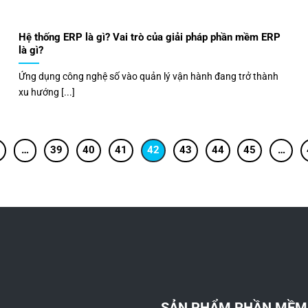
Hệ thống ERP là gì? Vai trò của giải pháp phần mềm ERP
là gì?
Ứng dụng công nghệ số vào quản lý vận hành đang trở thành
xu hướng [...]
…
39
40
41
42
43
44
45
…
SẢN PHẨM PHẦN MỀM