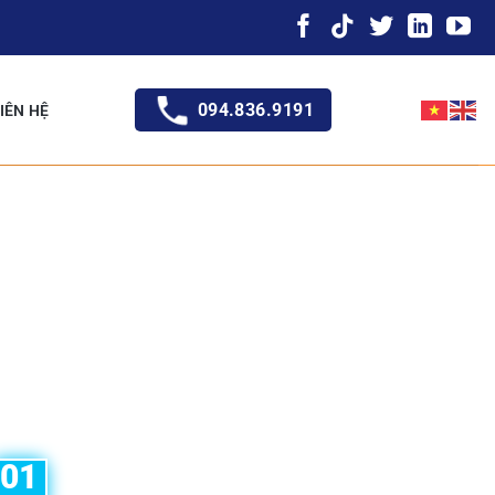
094.836.9191
IÊN HỆ
01