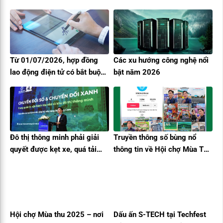
Từ 01/07/2026, hợp đồng
Các xu hướng công nghệ nổi
lao động điện tử có bắt buộc
bật năm 2026
không? Doanh nghiệp cần
hiểu đúng
Đô thị thông minh phải giải
Truyền thông số bùng nổ
quyết được kẹt xe, quá tải
thông tin về Hội chợ Mùa Thu
bệnh viện, minh bạch phí dịch
lần thứ nhất – 2025
vụ
Hội chợ Mùa thu 2025 – nơi
Dấu ấn S-TECH tại Techfest