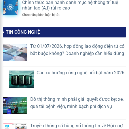
THÀNH
số
tư?
Chính thức ban hành danh mục hệ thống trí tuệ
LỊCH
CÔNG
hóa
Quy
nhân tạo (A.I) rủi ro cao
HÈ
có
định
2026
ở
Chức năng bình luận bị tắt
đang
mới
Chính
khiến
nhất
thức
Doanh
2026
ban
nghiệp
TIN CÔNG NGHỆ
hành
quản
danh
lý
mục
vận
Từ 01/07/2026, hợp đồng lao động điện tử có
hệ
hành
bắt buộc không? Doanh nghiệp cần hiểu đúng
thống
mất
trí
lợi
tuệ
thế
nhân
cạnh
Các xu hướng công nghệ nổi bật năm 2026
tạo
tranh?
(A.I)
rủi
ro
cao
Đô thị thông minh phải giải quyết được kẹt xe,
quá tải bệnh viện, minh bạch phí dịch vụ
Truyền thông số bùng nổ thông tin về Hội chợ