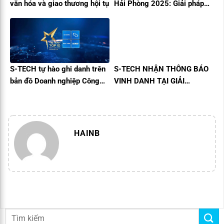
văn hóa và giao thương hội tụ
Hải Phòng 2025: Giải pháp
công nghệ quản lý vận hành
tòa nhà toàn diện
S-TECH tự hào ghi danh trên
S-TECH NHẬN THÔNG BÁO
bản đồ Doanh nghiệp Công
VINH DANH TẠI GIẢI
nghệ số Việt Nam
THƯỞNG CÔNG NGHIỆP 4.0
VIỆT NAM 2025
HAINB