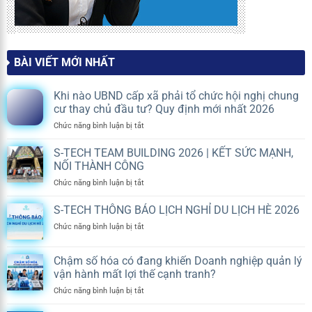
BÀI VIẾT MỚI NHẤT
Khi nào UBND cấp xã phải tổ chức hội nghị chung
cư thay chủ đầu tư? Quy định mới nhất 2026
ở
Chức năng bình luận bị tắt
Khi
nào
S-TECH TEAM BUILDING 2026 | KẾT SỨC MẠNH,
UBND
NỐI THÀNH CÔNG
cấp
ở
Chức năng bình luận bị tắt
xã
S-
phải
TECH
S-TECH THÔNG BÁO LỊCH NGHỈ DU LỊCH HÈ 2026
tổ
TEAM
chức
ở
Chức năng bình luận bị tắt
BUILDING
hội
S-
2026
nghị
TECH
|
chung
Chậm số hóa có đang khiến Doanh nghiệp quản lý
THÔNG
KẾT
cư
vận hành mất lợi thế cạnh tranh?
BÁO
SỨC
thay
LỊCH
MẠNH,
ở
Chức năng bình luận bị tắt
chủ
NGHỈ
NỐI
Chậm
đầu
DU