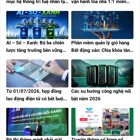
mục hệ thống trí tuệ nhân tạo
vận hành tòa nhà 1:1 miễn
(A.I) rủi ro cao
phí cùng Building Care
AI – Số – Xanh: Bộ ba chiến
Phần mềm quản lý giỏ hàng
lược tăng trưởng bền vững
Bất động sản: Chìa khóa tăng
cho doanh nghiệp bất động
tốc bán hàng trong Kỷ
sản
nguyên số
Từ 01/07/2026, hợp đồng
Các xu hướng công nghệ nổi
lao động điện tử có bắt buộc
bật năm 2026
không? Doanh nghiệp cần
hiểu đúng
Đô thị thông minh phải giải
Truyền thông số bùng nổ