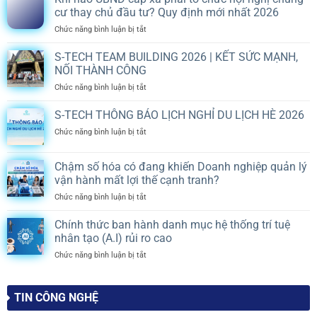
cư thay chủ đầu tư? Quy định mới nhất 2026
ở
Chức năng bình luận bị tắt
Khi
nào
S-TECH TEAM BUILDING 2026 | KẾT SỨC MẠNH,
UBND
NỐI THÀNH CÔNG
cấp
ở
Chức năng bình luận bị tắt
xã
S-
phải
TECH
S-TECH THÔNG BÁO LỊCH NGHỈ DU LỊCH HÈ 2026
tổ
TEAM
chức
ở
Chức năng bình luận bị tắt
BUILDING
hội
S-
2026
nghị
TECH
|
chung
Chậm số hóa có đang khiến Doanh nghiệp quản lý
THÔNG
KẾT
cư
vận hành mất lợi thế cạnh tranh?
BÁO
SỨC
thay
LỊCH
MẠNH,
ở
Chức năng bình luận bị tắt
chủ
NGHỈ
NỐI
Chậm
đầu
DU
THÀNH
số
tư?
Chính thức ban hành danh mục hệ thống trí tuệ
LỊCH
CÔNG
hóa
Quy
nhân tạo (A.I) rủi ro cao
HÈ
có
định
2026
ở
Chức năng bình luận bị tắt
đang
mới
Chính
khiến
nhất
thức
Doanh
2026
ban
nghiệp
TIN CÔNG NGHỆ
hành
quản
danh
lý