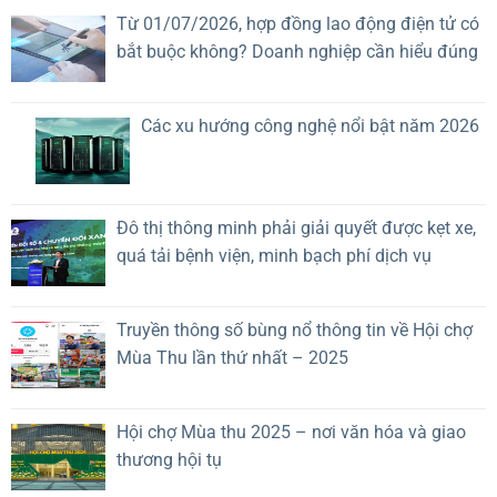
mục
vận
Từ 01/07/2026, hợp đồng lao động điện tử có
hệ
hành
bắt buộc không? Doanh nghiệp cần hiểu đúng
thống
mất
trí
lợi
tuệ
thế
nhân
cạnh
Các xu hướng công nghệ nổi bật năm 2026
tạo
tranh?
(A.I)
rủi
ro
cao
Đô thị thông minh phải giải quyết được kẹt xe,
quá tải bệnh viện, minh bạch phí dịch vụ
Truyền thông số bùng nổ thông tin về Hội chợ
Mùa Thu lần thứ nhất – 2025
Hội chợ Mùa thu 2025 – nơi văn hóa và giao
thương hội tụ