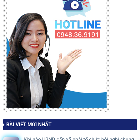
BÀI VIẾT MỚI NHẤT
Khi nào UBND cấp xã phải tổ chức hội nghị chung