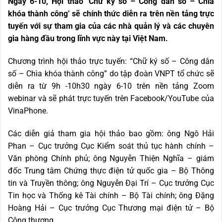
Ngày 6-10, Hội thảo ‘Chữ ký số – Công dân số – Chìa
khóa thành công’ sẽ chính thức diễn ra trên nền tảng trực
tuyến với sự tham gia của các nhà quản lý và các chuyên
gia hàng đầu trong lĩnh vực này tại Việt Nam.
Chương trình hội thảo trực tuyến: “Chữ ký số – Công dân
số – Chìa khóa thành công” do tập đoàn VNPT tổ chức sẽ
diễn ra từ 9h -10h30 ngày 6-10 trên nền tảng Zoom
webinar và sẽ phát trực tuyến trên Facebook/YouTube của
VinaPhone.
Các diễn giả tham gia hội thảo bao gồm: ông Ngô Hải
Phan – Cục trưởng Cục Kiểm soát thủ tục hành chính –
Văn phòng Chính phủ; ông Nguyễn Thiện Nghĩa – giám
đốc Trung tâm Chứng thực điện tử quốc gia – Bộ Thông
tin và Truyền thông; ông Nguyễn Đại Trí – Cục trưởng Cục
Tin học và Thống kê Tài chính – Bộ Tài chính; ông Đặng
Hoàng Hải – Cục trưởng Cục Thương mại điện tử – Bộ
Công thương…