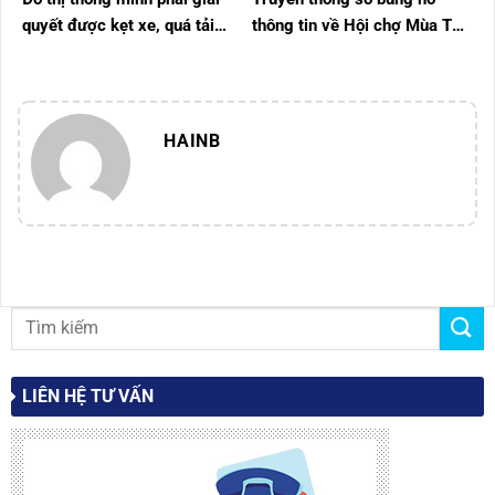
quyết được kẹt xe, quá tải
thông tin về Hội chợ Mùa Thu
bệnh viện, minh bạch phí dịch
lần thứ nhất – 2025
vụ
HAINB
LIÊN HỆ TƯ VẤN