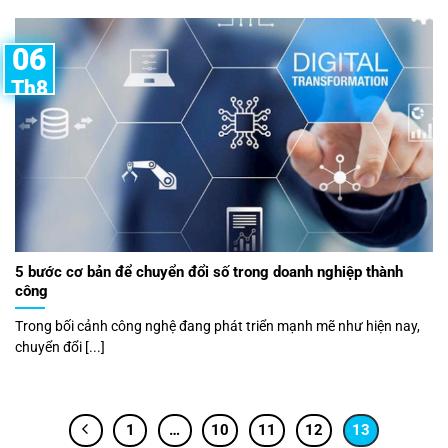
06
Th8
5 bước cơ bản để chuyển đổi số trong doanh nghiệp thành
công
Trong bối cảnh công nghệ đang phát triển mạnh mẽ như hiện nay,
chuyển đổi [...]
1
…
10
11
12
13