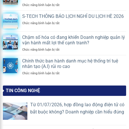
cấp
ở
Chức năng bình luận bị tắt
xã
S-
phải
TECH
S-TECH THÔNG BÁO LỊCH NGHỈ DU LỊCH HÈ 2026
tổ
TEAM
chức
ở
Chức năng bình luận bị tắt
BUILDING
hội
S-
2026
nghị
TECH
|
chung
Chậm số hóa có đang khiến Doanh nghiệp quản lý
THÔNG
KẾT
cư
vận hành mất lợi thế cạnh tranh?
BÁO
SỨC
thay
LỊCH
MẠNH,
ở
Chức năng bình luận bị tắt
chủ
NGHỈ
NỐI
Chậm
đầu
DU
THÀNH
số
tư?
Chính thức ban hành danh mục hệ thống trí tuệ
LỊCH
CÔNG
hóa
Quy
nhân tạo (A.I) rủi ro cao
HÈ
có
định
2026
ở
Chức năng bình luận bị tắt
đang
mới
Chính
khiến
nhất
thức
Doanh
2026
ban
nghiệp
TIN CÔNG NGHỆ
hành
quản
danh
lý
mục
vận
Từ 01/07/2026, hợp đồng lao động điện tử có
hệ
hành
bắt buộc không? Doanh nghiệp cần hiểu đúng
thống
mất
trí
lợi
tuệ
thế
nhân
cạnh