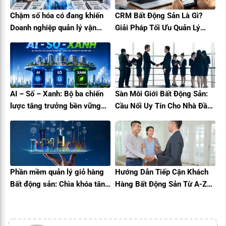
Chậm số hóa có đang khiến
CRM Bất Động Sản Là Gì?
Doanh nghiệp quản lý vận
Giải Pháp Tối Ưu Quản Lý
hành mất lợi thế cạnh tranh?
Khách Hàng Và Tăng Trưởng
Doanh Thu
AI – Số – Xanh: Bộ ba chiến
Sàn Môi Giới Bất Động Sản:
lược tăng trưởng bền vững
Cầu Nối Uy Tín Cho Nhà Đầu
cho doanh nghiệp bất động
Tư
sản
Phần mềm quản lý giỏ hàng
Hướng Dẫn Tiếp Cận Khách
Bất động sản: Chìa khóa tăng
Hàng Bất Động Sản Từ A-Z
tốc bán hàng trong Kỷ
Cho Môi Giới
nguyên số