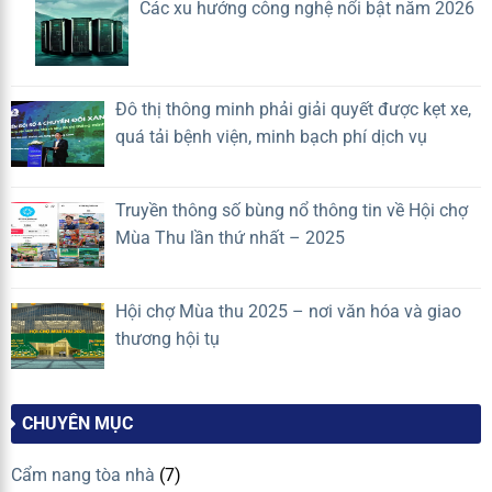
Các xu hướng công nghệ nổi bật năm 2026
tạo
tranh?
(A.I)
rủi
ro
cao
Đô thị thông minh phải giải quyết được kẹt xe,
quá tải bệnh viện, minh bạch phí dịch vụ
Truyền thông số bùng nổ thông tin về Hội chợ
Mùa Thu lần thứ nhất – 2025
Hội chợ Mùa thu 2025 – nơi văn hóa và giao
thương hội tụ
CHUYÊN MỤC
Cẩm nang tòa nhà
(7)