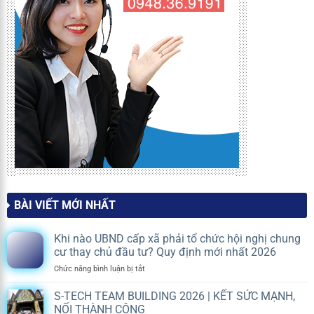
BÀI VIẾT MỚI NHẤT
Khi nào UBND cấp xã phải tổ chức hội nghị chung
cư thay chủ đầu tư? Quy định mới nhất 2026
ở
Chức năng bình luận bị tắt
Khi
nào
S-TECH TEAM BUILDING 2026 | KẾT SỨC MẠNH,
UBND
NỐI THÀNH CÔNG