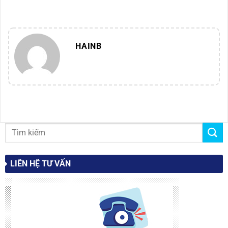
tốc bán hàng trong Kỷ
Cho Môi Giới
nguyên số
HAINB
LIÊN HỆ TƯ VẤN