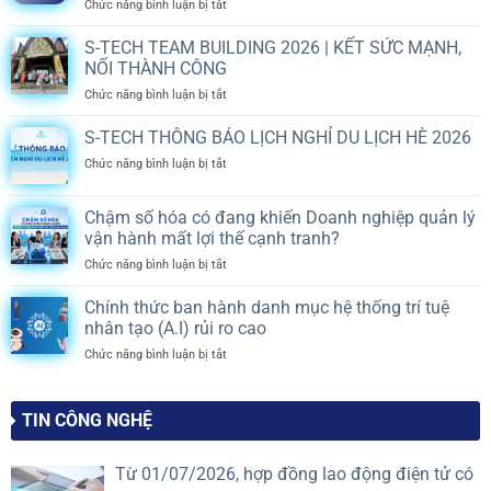
ở
Chức năng bình luận bị tắt
Khi
nào
S-TECH TEAM BUILDING 2026 | KẾT SỨC MẠNH,
UBND
NỐI THÀNH CÔNG
cấp
ở
Chức năng bình luận bị tắt
xã
S-
phải
TECH
S-TECH THÔNG BÁO LỊCH NGHỈ DU LỊCH HÈ 2026
tổ
TEAM
chức
ở
Chức năng bình luận bị tắt
BUILDING
hội
S-
2026
nghị
TECH
|
chung
Chậm số hóa có đang khiến Doanh nghiệp quản lý
THÔNG
KẾT
cư
vận hành mất lợi thế cạnh tranh?
BÁO
SỨC
thay
LỊCH
MẠNH,
ở
Chức năng bình luận bị tắt
chủ
NGHỈ
NỐI
Chậm
đầu
DU
THÀNH
số
tư?
Chính thức ban hành danh mục hệ thống trí tuệ
LỊCH
CÔNG
hóa
Quy
nhân tạo (A.I) rủi ro cao
HÈ
có
định
2026
ở
Chức năng bình luận bị tắt
đang
mới
Chính
khiến
nhất
thức
Doanh
2026
ban
nghiệp
TIN CÔNG NGHỆ
hành
quản
danh
lý
mục
vận
Từ 01/07/2026, hợp đồng lao động điện tử có
hệ
hành