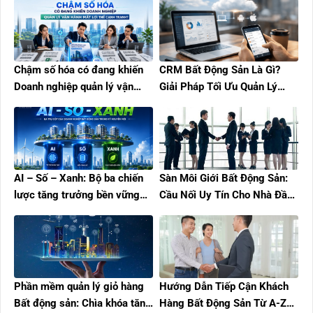
Chậm số hóa có đang khiến
CRM Bất Động Sản Là Gì?
Doanh nghiệp quản lý vận
Giải Pháp Tối Ưu Quản Lý
hành mất lợi thế cạnh tranh?
Khách Hàng Và Tăng Trưởng
Doanh Thu
AI – Số – Xanh: Bộ ba chiến
Sàn Môi Giới Bất Động Sản:
lược tăng trưởng bền vững
Cầu Nối Uy Tín Cho Nhà Đầu
cho doanh nghiệp bất động
Tư
sản
Phần mềm quản lý giỏ hàng
Hướng Dẫn Tiếp Cận Khách
Bất động sản: Chìa khóa tăng
Hàng Bất Động Sản Từ A-Z