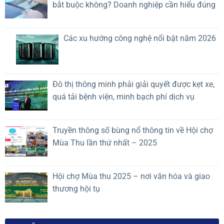
bắt buộc không? Doanh nghiệp cần hiểu đúng
thống
mất
trí
lợi
tuệ
thế
nhân
cạnh
Các xu hướng công nghệ nổi bật năm 2026
tạo
tranh?
(A.I)
rủi
ro
cao
Đô thị thông minh phải giải quyết được kẹt xe,
quá tải bệnh viện, minh bạch phí dịch vụ
Truyền thông số bùng nổ thông tin về Hội chợ
Mùa Thu lần thứ nhất – 2025
Hội chợ Mùa thu 2025 – nơi văn hóa và giao
thương hội tụ