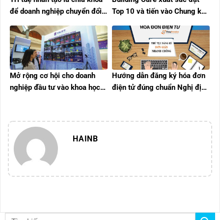
để doanh nghiệp chuyển đổi
Top 10 và tiến vào Chung kết
số thành công
Startup Wheel 2025, ghi dấu
ấn tại InnoEx
Mở rộng cơ hội cho doanh
Hướng dẫn đăng ký hóa đơn
nghiệp đầu tư vào khoa học
điện tử đúng chuẩn Nghị định
công nghệ
70/2025/NĐ-CP
HAINB