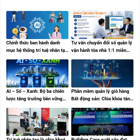
Chính thức ban hành danh
Tư vấn chuyển đổi số quản lý
mục hệ thống trí tuệ nhân tạo
vận hành tòa nhà 1:1 miễn
(A.I) rủi ro cao
phí cùng Building Care
AI – Số – Xanh: Bộ ba chiến
Phần mềm quản lý giỏ hàng
lược tăng trưởng bền vững
Bất động sản: Chìa khóa tăng
cho doanh nghiệp bất động
tốc bán hàng trong Kỷ
sản
nguyên số
Trí tuệ nhân tạo là chìa khoá
Building Care xuất sắc đạt