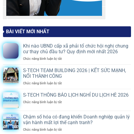
BÀI VIẾT MỚI NHẤT
Khi nào UBND cấp xã phải tổ chức hội nghị chung
cư thay chủ đầu tư? Quy định mới nhất 2026
ở
Chức năng bình luận bị tắt
Khi
nào
S-TECH TEAM BUILDING 2026 | KẾT SỨC MẠNH,
UBND
NỐI THÀNH CÔNG
cấp
ở
Chức năng bình luận bị tắt
xã
S-
phải
TECH
S-TECH THÔNG BÁO LỊCH NGHỈ DU LỊCH HÈ 2026
tổ
TEAM
chức
ở
Chức năng bình luận bị tắt
BUILDING
hội
S-
2026
nghị
TECH
|
chung
Chậm số hóa có đang khiến Doanh nghiệp quản lý
THÔNG
KẾT
cư
vận hành mất lợi thế cạnh tranh?
BÁO
SỨC
thay
LỊCH
MẠNH,
ở
Chức năng bình luận bị tắt
chủ
NGHỈ
NỐI