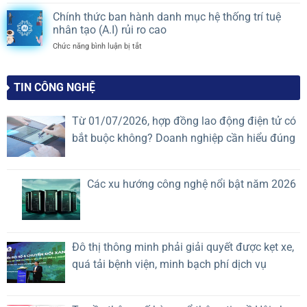
Chậm
đầu
DU
THÀNH
số
tư?
Chính thức ban hành danh mục hệ thống trí tuệ
LỊCH
CÔNG
hóa
Quy
nhân tạo (A.I) rủi ro cao
HÈ
có
định
2026
ở
Chức năng bình luận bị tắt
đang
mới
Chính
khiến
nhất
thức
Doanh
2026
ban
nghiệp
TIN CÔNG NGHỆ
hành
quản
danh
lý
mục
vận
Từ 01/07/2026, hợp đồng lao động điện tử có
hệ
hành
bắt buộc không? Doanh nghiệp cần hiểu đúng
thống
mất
trí
lợi
tuệ
thế
nhân
cạnh
Các xu hướng công nghệ nổi bật năm 2026
tạo
tranh?
(A.I)
rủi
ro
cao
Đô thị thông minh phải giải quyết được kẹt xe,
quá tải bệnh viện, minh bạch phí dịch vụ